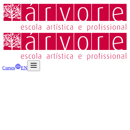
Cursos
EN
1
Dados do Candidato
Nome do Candidato
*
Endereço de Email
*