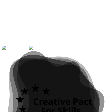
Submeter Pré-Inscrição
Contacto
223 395 217
qualifica@arvore.pt
Saiba mais
Creative Pact
For Skills