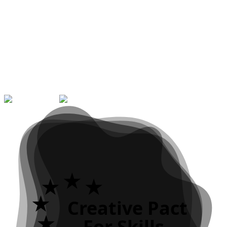
Publicado em
17 de abril de 2026
Categoria
Prémios
Ver Todas as Notícias
Creative Pact
For Skills