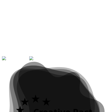
Hora
14:00 - 18:00
Tipo
Workshop
Local
Estúdio Multimédia, Escola Árvore
Como Chegar