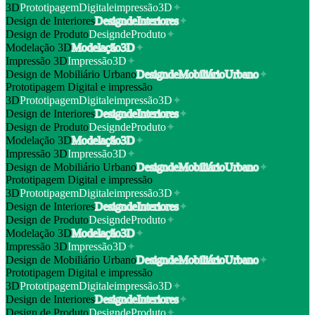
3D
P
r
o
t
o
t
i
p
a
g
e
m
D
i
g
i
t
a
l
e
i
m
p
r
e
s
s
ã
o
3
D
✦
Design de Interiores
D
e
s
i
g
n
d
e
I
n
t
e
r
i
o
r
e
s
✦
Design de Produto
D
e
s
i
g
n
d
e
P
r
o
d
u
t
o
✦
Modelação 3D
M
o
d
e
l
a
ç
ã
o
3
D
✦
Impressão 3D
I
m
p
r
e
s
s
ã
o
3
D
✦
Design de Mobiliário Urbano
D
e
s
i
g
n
d
e
M
o
b
i
l
i
á
r
i
o
U
r
b
a
n
o
✦
Prototipagem Digital e impressão
3D
P
r
o
t
o
t
i
p
a
g
e
m
D
i
g
i
t
a
l
e
i
m
p
r
e
s
s
ã
o
3
D
✦
Design de Interiores
D
e
s
i
g
n
d
e
I
n
t
e
r
i
o
r
e
s
✦
Design de Produto
D
e
s
i
g
n
d
e
P
r
o
d
u
t
o
✦
Modelação 3D
M
o
d
e
l
a
ç
ã
o
3
D
✦
Impressão 3D
I
m
p
r
e
s
s
ã
o
3
D
✦
Design de Mobiliário Urbano
D
e
s
i
g
n
d
e
M
o
b
i
l
i
á
r
i
o
U
r
b
a
n
o
✦
Prototipagem Digital e impressão
3D
P
r
o
t
o
t
i
p
a
g
e
m
D
i
g
i
t
a
l
e
i
m
p
r
e
s
s
ã
o
3
D
✦
Design de Interiores
D
e
s
i
g
n
d
e
I
n
t
e
r
i
o
r
e
s
✦
Design de Produto
D
e
s
i
g
n
d
e
P
r
o
d
u
t
o
✦
Modelação 3D
M
o
d
e
l
a
ç
ã
o
3
D
✦
Impressão 3D
I
m
p
r
e
s
s
ã
o
3
D
✦
Design de Mobiliário Urbano
D
e
s
i
g
n
d
e
M
o
b
i
l
i
á
r
i
o
U
r
b
a
n
o
✦
Prototipagem Digital e impressão
3D
P
r
o
t
o
t
i
p
a
g
e
m
D
i
g
i
t
a
l
e
i
m
p
r
e
s
s
ã
o
3
D
✦
Design de Interiores
D
e
s
i
g
n
d
e
I
n
t
e
r
i
o
r
e
s
✦
Design de Produto
D
e
s
i
g
n
d
e
P
r
o
d
u
t
o
✦