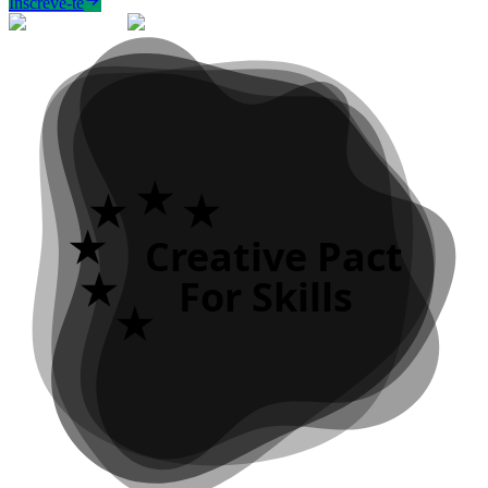
Inscreve-te
Creative Pact
For Skills