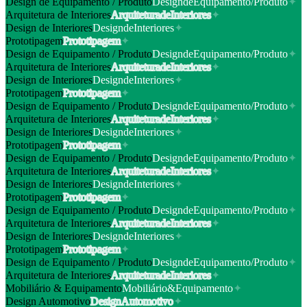
Design de Equipamento / Produto
D
e
s
i
g
n
d
e
E
q
u
i
p
a
m
e
n
t
o
/
P
r
o
d
u
t
o
✦
Arquitetura de Interiores
A
r
q
u
i
t
e
t
u
r
a
d
e
I
n
t
e
r
i
o
r
e
s
✦
Design de Interiores
D
e
s
i
g
n
d
e
I
n
t
e
r
i
o
r
e
s
✦
Prototipagem
P
r
o
t
o
t
i
p
a
g
e
m
✦
Design de Equipamento / Produto
D
e
s
i
g
n
d
e
E
q
u
i
p
a
m
e
n
t
o
/
P
r
o
d
u
t
o
✦
Arquitetura de Interiores
A
r
q
u
i
t
e
t
u
r
a
d
e
I
n
t
e
r
i
o
r
e
s
✦
Design de Interiores
D
e
s
i
g
n
d
e
I
n
t
e
r
i
o
r
e
s
✦
Prototipagem
P
r
o
t
o
t
i
p
a
g
e
m
✦
Design de Equipamento / Produto
D
e
s
i
g
n
d
e
E
q
u
i
p
a
m
e
n
t
o
/
P
r
o
d
u
t
o
✦
Arquitetura de Interiores
A
r
q
u
i
t
e
t
u
r
a
d
e
I
n
t
e
r
i
o
r
e
s
✦
Design de Interiores
D
e
s
i
g
n
d
e
I
n
t
e
r
i
o
r
e
s
✦
Prototipagem
P
r
o
t
o
t
i
p
a
g
e
m
✦
Design de Equipamento / Produto
D
e
s
i
g
n
d
e
E
q
u
i
p
a
m
e
n
t
o
/
P
r
o
d
u
t
o
✦
Arquitetura de Interiores
A
r
q
u
i
t
e
t
u
r
a
d
e
I
n
t
e
r
i
o
r
e
s
✦
Design de Interiores
D
e
s
i
g
n
d
e
I
n
t
e
r
i
o
r
e
s
✦
Prototipagem
P
r
o
t
o
t
i
p
a
g
e
m
✦
Design de Equipamento / Produto
D
e
s
i
g
n
d
e
E
q
u
i
p
a
m
e
n
t
o
/
P
r
o
d
u
t
o
✦
Arquitetura de Interiores
A
r
q
u
i
t
e
t
u
r
a
d
e
I
n
t
e
r
i
o
r
e
s
✦
Design de Interiores
D
e
s
i
g
n
d
e
I
n
t
e
r
i
o
r
e
s
✦
Prototipagem
P
r
o
t
o
t
i
p
a
g
e
m
✦
Design de Equipamento / Produto
D
e
s
i
g
n
d
e
E
q
u
i
p
a
m
e
n
t
o
/
P
r
o
d
u
t
o
✦
Arquitetura de Interiores
A
r
q
u
i
t
e
t
u
r
a
d
e
I
n
t
e
r
i
o
r
e
s
✦
Mobiliário & Equipamento
M
o
b
i
l
i
á
r
i
o
&
E
q
u
i
p
a
m
e
n
t
o
✦
Design Automotivo
D
e
s
i
g
n
A
u
t
o
m
o
t
i
v
o
✦