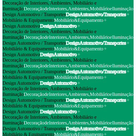
Decoração de Interiores, Ambientes, Mobiliário e
Iluminação
D
e
c
o
r
a
ç
ã
o
d
e
I
n
t
e
r
i
o
r
e
s
,
A
m
b
i
e
n
t
e
s
,
M
o
b
i
l
i
á
r
i
o
e
I
l
u
m
i
n
a
ç
ã
o
Design Automotivo / Transportes
D
e
s
i
g
n
A
u
t
o
m
o
t
i
v
o
/
T
r
a
n
s
p
o
r
t
e
s
✦
Mobiliário & Equipamento
M
o
b
i
l
i
á
r
i
o
&
E
q
u
i
p
a
m
e
n
t
o
✦
Design Automotivo
D
e
s
i
g
n
A
u
t
o
m
o
t
i
v
o
✦
Decoração de Interiores, Ambientes, Mobiliário e
Iluminação
D
e
c
o
r
a
ç
ã
o
d
e
I
n
t
e
r
i
o
r
e
s
,
A
m
b
i
e
n
t
e
s
,
M
o
b
i
l
i
á
r
i
o
e
I
l
u
m
i
n
a
ç
ã
o
Design Automotivo / Transportes
D
e
s
i
g
n
A
u
t
o
m
o
t
i
v
o
/
T
r
a
n
s
p
o
r
t
e
s
✦
Mobiliário & Equipamento
M
o
b
i
l
i
á
r
i
o
&
E
q
u
i
p
a
m
e
n
t
o
✦
Design Automotivo
D
e
s
i
g
n
A
u
t
o
m
o
t
i
v
o
✦
Decoração de Interiores, Ambientes, Mobiliário e
Iluminação
D
e
c
o
r
a
ç
ã
o
d
e
I
n
t
e
r
i
o
r
e
s
,
A
m
b
i
e
n
t
e
s
,
M
o
b
i
l
i
á
r
i
o
e
I
l
u
m
i
n
a
ç
ã
o
Design Automotivo / Transportes
D
e
s
i
g
n
A
u
t
o
m
o
t
i
v
o
/
T
r
a
n
s
p
o
r
t
e
s
✦
Mobiliário & Equipamento
M
o
b
i
l
i
á
r
i
o
&
E
q
u
i
p
a
m
e
n
t
o
✦
Design Automotivo
D
e
s
i
g
n
A
u
t
o
m
o
t
i
v
o
✦
Decoração de Interiores, Ambientes, Mobiliário e
Iluminação
D
e
c
o
r
a
ç
ã
o
d
e
I
n
t
e
r
i
o
r
e
s
,
A
m
b
i
e
n
t
e
s
,
M
o
b
i
l
i
á
r
i
o
e
I
l
u
m
i
n
a
ç
ã
o
Design Automotivo / Transportes
D
e
s
i
g
n
A
u
t
o
m
o
t
i
v
o
/
T
r
a
n
s
p
o
r
t
e
s
✦
Mobiliário & Equipamento
M
o
b
i
l
i
á
r
i
o
&
E
q
u
i
p
a
m
e
n
t
o
✦
Design Automotivo
D
e
s
i
g
n
A
u
t
o
m
o
t
i
v
o
✦
Decoração de Interiores, Ambientes, Mobiliário e
Iluminação
D
e
c
o
r
a
ç
ã
o
d
e
I
n
t
e
r
i
o
r
e
s
,
A
m
b
i
e
n
t
e
s
,
M
o
b
i
l
i
á
r
i
o
e
I
l
u
m
i
n
a
ç
ã
o
Design Automotivo / Transportes
D
e
s
i
g
n
A
u
t
o
m
o
t
i
v
o
/
T
r
a
n
s
p
o
r
t
e
s
✦
Mobiliário & Equipamento
M
o
b
i
l
i
á
r
i
o
&
E
q
u
i
p
a
m
e
n
t
o
✦