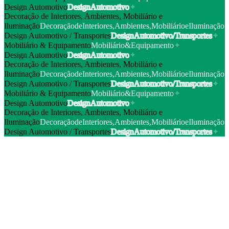
Design Automotivo
D
e
s
i
g
n
A
u
t
o
m
o
t
i
v
o
✦
Decoração de Interiores, Ambientes, Mobiliário e
Iluminação
D
e
c
o
r
a
ç
ã
o
d
e
I
n
t
e
r
i
o
r
e
s
,
A
m
b
i
e
n
t
e
s
,
M
o
b
i
l
i
á
r
i
o
e
I
l
u
m
i
n
a
ç
ã
o
Design Automotivo / Transportes
D
e
s
i
g
n
A
u
t
o
m
o
t
i
v
o
/
T
r
a
n
s
p
o
r
t
e
s
✦
Mobiliário & Equipamento
M
o
b
i
l
i
á
r
i
o
&
E
q
u
i
p
a
m
e
n
t
o
✦
Design Automotivo
D
e
s
i
g
n
A
u
t
o
m
o
t
i
v
o
✦
Decoração de Interiores, Ambientes, Mobiliário e
Iluminação
D
e
c
o
r
a
ç
ã
o
d
e
I
n
t
e
r
i
o
r
e
s
,
A
m
b
i
e
n
t
e
s
,
M
o
b
i
l
i
á
r
i
o
e
I
l
u
m
i
n
a
ç
ã
o
Design Automotivo / Transportes
D
e
s
i
g
n
A
u
t
o
m
o
t
i
v
o
/
T
r
a
n
s
p
o
r
t
e
s
✦
Mobiliário & Equipamento
M
o
b
i
l
i
á
r
i
o
&
E
q
u
i
p
a
m
e
n
t
o
✦
Design Automotivo
D
e
s
i
g
n
A
u
t
o
m
o
t
i
v
o
✦
Decoração de Interiores, Ambientes, Mobiliário e
Iluminação
D
e
c
o
r
a
ç
ã
o
d
e
I
n
t
e
r
i
o
r
e
s
,
A
m
b
i
e
n
t
e
s
,
M
o
b
i
l
i
á
r
i
o
e
I
l
u
m
i
n
a
ç
ã
o
Design Automotivo / Transportes
D
e
s
i
g
n
A
u
t
o
m
o
t
i
v
o
/
T
r
a
n
s
p
o
r
t
e
s
✦
Atividade de design independente ou em equipa
:
Gabinetes de
projeto dedicados à conceção, modelação digital e física,
desenvolvimento e comunicação de produtos ou espaços.
Decoração / design de interiores e ambientes
:
Projetos para
habitações, lojas, restaurantes, hotéis, escritórios, espaços urbanos,