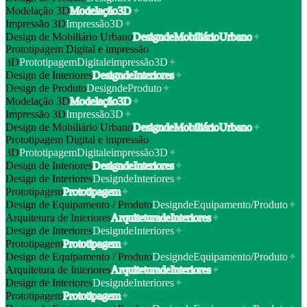
Modelação 3D
M
o
d
e
l
a
ç
ã
o
3
D
✦
Impressão 3D
I
m
p
r
e
s
s
ã
o
3
D
✦
Design de Mobiliário Urbano
D
e
s
i
g
n
d
e
M
o
b
i
l
i
á
r
i
o
U
r
b
a
n
o
✦
Prototipagem Digital e impressão
3D
P
r
o
t
o
t
i
p
a
g
e
m
D
i
g
i
t
a
l
e
i
m
p
r
e
s
s
ã
o
3
D
✦
Design de Interiores
D
e
s
i
g
n
d
e
I
n
t
e
r
i
o
r
e
s
✦
Design de Produto
D
e
s
i
g
n
d
e
P
r
o
d
u
t
o
✦
Modelação 3D
M
o
d
e
l
a
ç
ã
o
3
D
✦
Impressão 3D
I
m
p
r
e
s
s
ã
o
3
D
✦
Design de Mobiliário Urbano
D
e
s
i
g
n
d
e
M
o
b
i
l
i
á
r
i
o
U
r
b
a
n
o
✦
Prototipagem Digital e impressão
3D
P
r
o
t
o
t
i
p
a
g
e
m
D
i
g
i
t
a
l
e
i
m
p
r
e
s
s
ã
o
3
D
✦
Design de Interiores
D
e
s
i
g
n
d
e
I
n
t
e
r
i
o
r
e
s
✦
Design de Interiores
D
e
s
i
g
n
d
e
I
n
t
e
r
i
o
r
e
s
✦
Prototipagem
P
r
o
t
o
t
i
p
a
g
e
m
✦
Design de Equipamento / Produto
D
e
s
i
g
n
d
e
E
q
u
i
p
a
m
e
n
t
o
/
P
r
o
d
u
t
o
✦
Arquitetura de Interiores
A
r
q
u
i
t
e
t
u
r
a
d
e
I
n
t
e
r
i
o
r
e
s
✦
Design de Interiores
D
e
s
i
g
n
d
e
I
n
t
e
r
i
o
r
e
s
✦
Prototipagem
P
r
o
t
o
t
i
p
a
g
e
m
✦
Design de Equipamento / Produto
D
e
s
i
g
n
d
e
E
q
u
i
p
a
m
e
n
t
o
/
P
r
o
d
u
t
o
✦
Arquitetura de Interiores
A
r
q
u
i
t
e
t
u
r
a
d
e
I
n
t
e
r
i
o
r
e
s
✦
Design de Interiores
D
e
s
i
g
n
d
e
I
n
t
e
r
i
o
r
e
s
✦
Prototipagem
P
r
o
t
o
t
i
p
a
g
e
m
✦