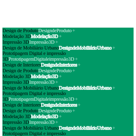
* Apenas quando preenchidos os requisitos legais aplicáveis.
Duração do Curso
3 anos
Design de Produto
D
e
s
i
g
n
d
e
P
r
o
d
u
t
o
✦
Modelação 3D
M
o
d
e
l
a
ç
ã
o
3
D
✦
Impressão 3D
I
m
p
r
e
s
s
ã
o
3
D
✦
Design de Mobiliário Urbano
D
e
s
i
g
n
d
e
M
o
b
i
l
i
á
r
i
o
U
r
b
a
n
o
✦
Prototipagem Digital e impressão
3D
P
r
o
t
o
t
i
p
a
g
e
m
D
i
g
i
t
a
l
e
i
m
p
r
e
s
s
ã
o
3
D
✦
Design de Interiores
D
e
s
i
g
n
d
e
I
n
t
e
r
i
o
r
e
s
✦
Design de Produto
D
e
s
i
g
n
d
e
P
r
o
d
u
t
o
✦
Modelação 3D
M
o
d
e
l
a
ç
ã
o
3
D
✦
Impressão 3D
I
m
p
r
e
s
s
ã
o
3
D
✦
Design de Mobiliário Urbano
D
e
s
i
g
n
d
e
M
o
b
i
l
i
á
r
i
o
U
r
b
a
n
o
✦
Prototipagem Digital e impressão
3D
P
r
o
t
o
t
i
p
a
g
e
m
D
i
g
i
t
a
l
e
i
m
p
r
e
s
s
ã
o
3
D
✦
Design de Interiores
D
e
s
i
g
n
d
e
I
n
t
e
r
i
o
r
e
s
✦
Design de Produto
D
e
s
i
g
n
d
e
P
r
o
d
u
t
o
✦
Modelação 3D
M
o
d
e
l
a
ç
ã
o
3
D
✦
Impressão 3D
I
m
p
r
e
s
s
ã
o
3
D
✦
Design de Mobiliário Urbano
D
e
s
i
g
n
d
e
M
o
b
i
l
i
á
r
i
o
U
r
b
a
n
o
✦
Prototipagem Digital e impressão